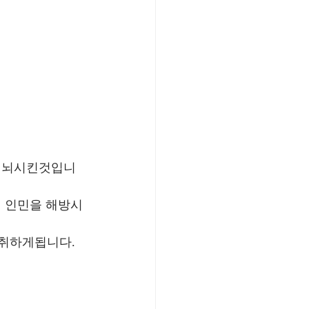
세뇌시킨것입니
 취하게됩니다.