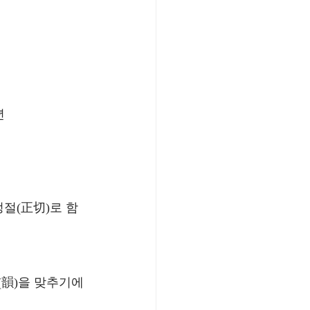
년
정절(正切)로 함
韻)을 맞추기에 