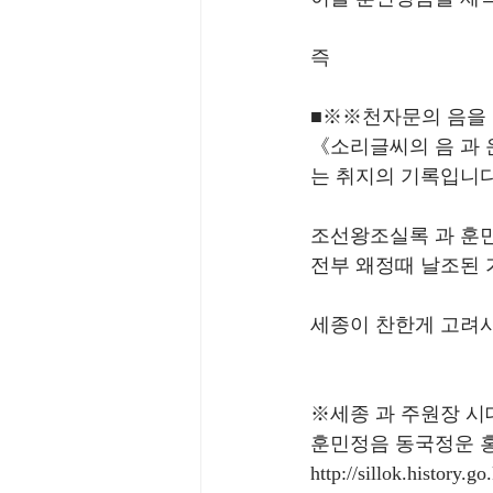
즉
■※※천자문의 음을
《소리글씨의 음 과 
는 취지의 기록입니다
조선왕조실록 과 훈
전부 왜정때 날조된
세종이 찬한게 고려사
※세종 과 주원장 시
훈민정음 동국정운 홍
http://sillok.history.