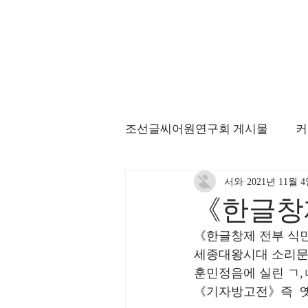
조선글씨어원연구회 게시물
커
서와
2021년 11월 
《한글창
《한글창제 전부 식
세종대왕시대 소리문
훈민정음에 실린 ㄱ,ㄴ,
《기자방고전》즉  