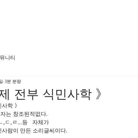
뮤니티
4일
3분 분량
제 전부 식민사학 》
민사학 》
자는 창조된적없다.
ㄷ,ㄹ...등   자체가
옛사람이 만든 소리글씨이다.