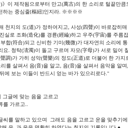
)》이 제작됨으로부터 만고(萬古)의 한 소리로 털끝만큼
 전하는 중심줄[樞紐]인지라. ※※※※
매 천지의 도(道)가 정하여지고, 사성(四聲)이 바로잡히매 
 진실로 조화(造化)를 경륜(經綸)하고 우주(宇宙)를 주름잡
 에 부합(符合)되고 신비한 기미(幾微)가 대자연의 소리에 
요. 청탁(淸濁)이 돌고 구르며 자모(字母)가 서로 밀어 칠
(聲調)가 가히 성악(聲樂)의 정도(正道)로 더불어 한 가지
소리를 살펴서 음(音)을 알고, 음(音)을 살펴서 음악을 알며
 뒤에 보는 이들이 반드시 얻는 바가 있으리로다."
어 그글에 맞는 음을 고르고
를 가르고.. 
글씨를 말하고 있으며  그래도 음을 고르고 운을 맞추기에
해 음  과 운을 명확히 하였다는 취지의 기록입니다.●