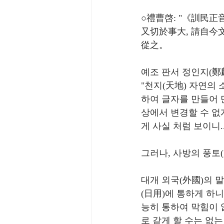
○禮曹啓: "《訓民正
又切於事大, 請自今
從之。
예조 판서 정인지(鄭
"천지(天地) 자연의
하여 글자를 만들어 만
상에서 변경할 수 없
게 사실 처럼 보이니.
그러나, 사방의 풍토(
대개 외국(外國)의 
(日用)에 통하게 하
능히 통하여 막힘이 
로 같게 할 수는 없는