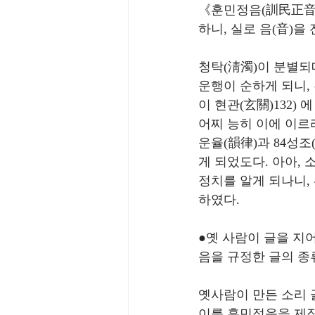
《훈민정음(訓民正音
하니, 실로 음(音)을
청탁(淸濁)이 분별되
운행이 순하게 되니,
이 현관(玄關)132)
어찌 능히 이에 이르리
운율(韻律)과 84성조
게 되었도다. 아아, 
정치를 알게 되나니,
하였다.
●옛 사람이 글을 지
음을 규정한 글의 종류
옛사람이 만든 소리 
이를 훈민정음을 제작