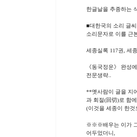
한글날을 추종하는 
■대한국의 소리 글씨
소리문자로 이를 근
세종실록 117권, 세종
《동국정운》 완성에
전문생략..
**옛사람이 글을 지
과 회절(回切)로 함에
(이것을 세종이 한것으
※※※배우는 이가 그
어두었더니, 