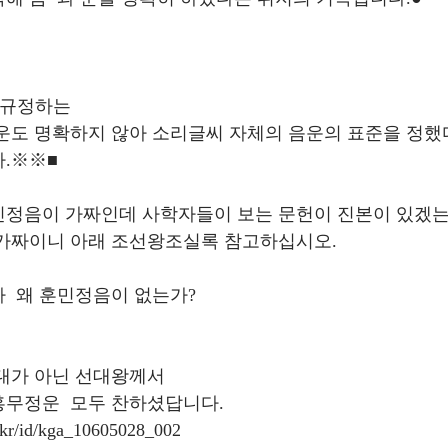
 규정하는 
운도 명확하지 않아 소리글씨 자체의 음운의 표준을 정
.※※■
민정음이 가짜인데 사학자들이 보는 문헌이 진본이 있겠는
 가짜이니 아래 조선왕조실록 참고하십시오.
  왜 훈민정음이 없는가?
대가 아닌 선대왕께서 
무정운  모두 찬하셨답니다.
go.kr/id/kga_10605028_002