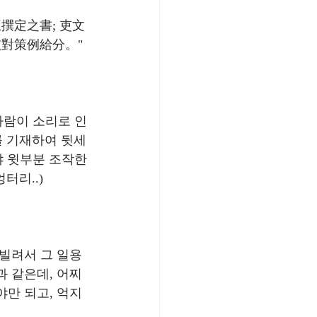
王撰定之書; 吏文
對策例給分。" 
사람이 소리로 인
리를 기재하여 뒷세
야 윗부분 조작한
터리..)
 빌려서 그 일용
 같은데, 어찌 
야만 되고, 억지