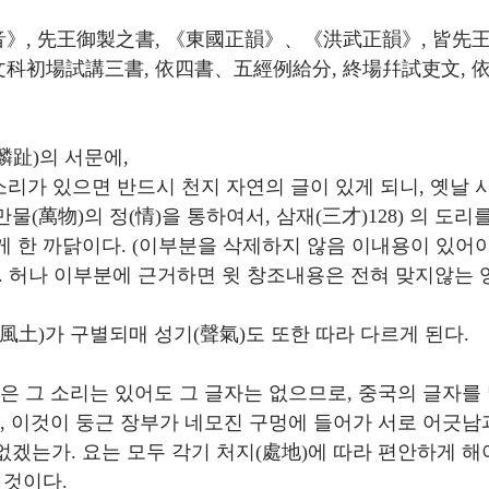
音》, 先王御製之書, 《東國正韻》、《洪武正韻》, 皆先
文科初場試講三書, 依四書、五經例給分, 終場幷試吏文, 依
麟趾)의 서문에,
 소리가 있으면 반드시 천지 자연의 글이 있게 되니, 옛날 
물(萬物)의 정(情)을 통하여서, 삼재(三才)128) 의 도
게 한 까닭이다. (이부분을 삭제하지 않음 이내용이 있어
. 허나 이부분에 근거하면 윗 창조내용은 전혀 맞지않는 엉
風土)가 구별되매 성기(聲氣)도 또한 따라 다르게 된다. 
말은 그 소리는 있어도 그 글자는 없으므로, 중국의 글자를
니, 이것이 둥근 장부가 네모진 구멍에 들어가 서로 어긋남과
없겠는가. 요는 모두 각기 처지(處地)에 따라 편안하게 해
 것이다. 