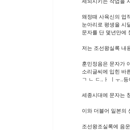
세뇌시키는 작업을 지
왜정때 사육신의 업적
눈아리로 평생을 시
문자를 단 몇년만에
저는 조선왕실록 내용
훈민정음은 문자가 아
소리글씨에 입힌 바른
ㄱ ㄴ ㄷ..ㅏ ㅣㅜ.
세종시대에 문자는 
이와 더블어 일본의 
조선왕조실록에 음운