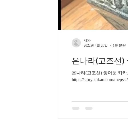
서와
2022년 4월 26일
1분 분량
은나라(고조선)
은나라(고조선) 쌍어문 카카오스토리 가기
https://story.kakao.com/meps