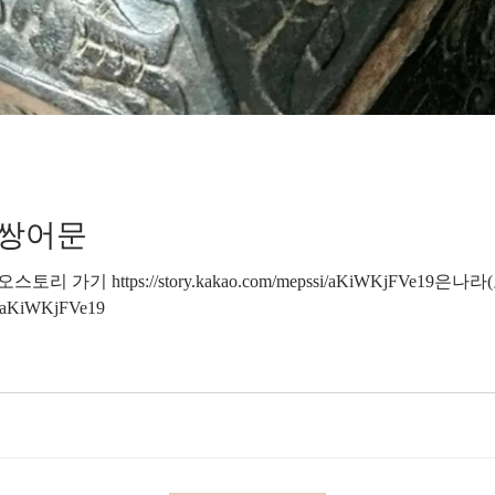
 쌍어문
 https://story.kakao.com/mepssi/aKiWKjFVe19은나라(고조선) 
si/aKiWKjFVe19