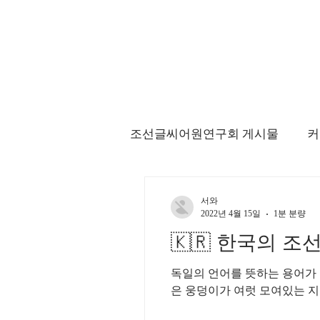
조선글씨어원연구회 게시물
커
서와
2022년 4월 15일
1분 분량
🇰🇷 한국의 조선(
독일의 언어를 뜻하는 용어가 스프라체 = 씨
은 웅덩이가 여럿 모여있는 지형