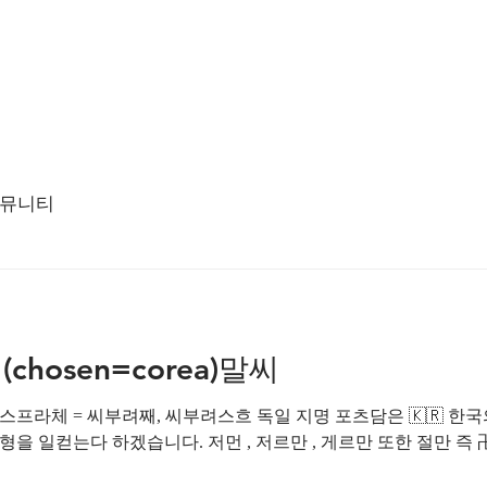
뮤니티
chosen=corea)말씨
부려째, 씨부려스흐 독일 지명 포츠담은 🇰🇷 한국의 조선말씨 봇담 즉 저수지같
을 일컫는다 하겠습니다. 저먼 , 저르만 , 게르만 또한 절만 즉 卍