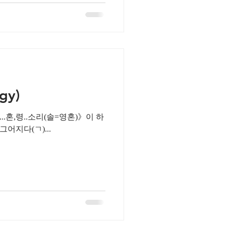
gy)
.혼,령..소리(솔=영혼)》이 하
어지다(ㄱ)...