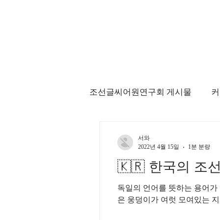
조선글씨어원연구회 게시물
커
서와
2022년 4월 15일
1분 분량
🇰🇷 한국의 조선(
독일의 언어를 뜻하는 용어가 스프라체 = 씨
은 웅덩이가 여럿 모여있는 지형