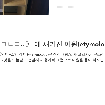
ㄴㄷ.. 》 에 새겨진 어원(etymolo
어=말》의 어원(etymology)은 정신《씨,입자,설입자,작은조각..
다. 그것을 오늘날 조선말씨의 용어적 표현으로 어원을 풀이 하자면 그