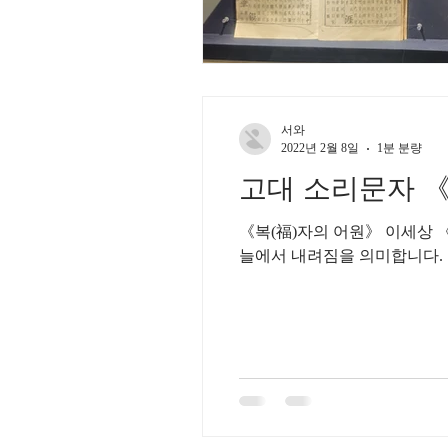
서와
2022년 2월 8일
1분 분량
고대 소리문자 《ㄱ
《복(福)자의 어원》 이세상 《언
늘에서 내려짐을 의미합니