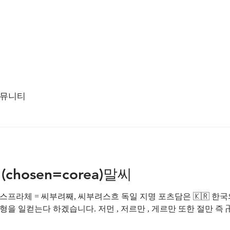
뮤니티
chosen=corea)말씨
부려째, 씨부려스흐 독일 지명 포츠담은 🇰🇷 한국의 조선말씨 봇담 즉 저수지같
을 일컫는다 하겠습니다. 저먼 , 저르만 , 게르만 또한 절만 즉 卍